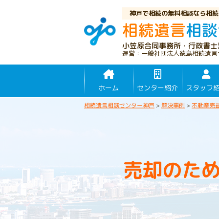
神戸で相続の無料相談なら相続
小笠原合同事務所・行政書士
運営：一般社団法人徳島相続遺言
ホーム
センター紹介
スタッフ
相続遺言相談センター神戸
>
解決事例
>
不動産売
売却のた