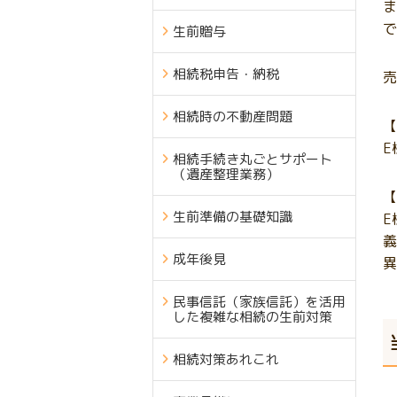
ま
で
生前贈与
相続税申告・納税
売
相続時の不動産問題
【
E
相続手続き丸ごとサポート
（遺産整理業務）
【
生前準備の基礎知識
E
義
成年後見
異
民事信託（家族信託）を活用
した複雑な相続の生前対策
相続対策あれこれ