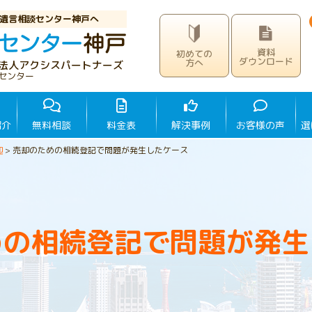
遺言相談センター神戸へ
資料
初めての
ダウンロード
方へ
法人アクシスパートナーズ
センター
紹介
無料相談
料金表
解決事例
お客様の声
選
却
>
売却のための相続登記で問題が発生したケース
めの相続登記で問題が発生