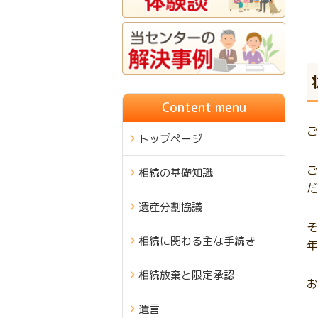
Content menu
ご
トップページ
ご
相続の基礎知識
だ
遺産分割協議
そ
相続に関わる主な手続き
年
相続放棄と限定承認
お
遺言