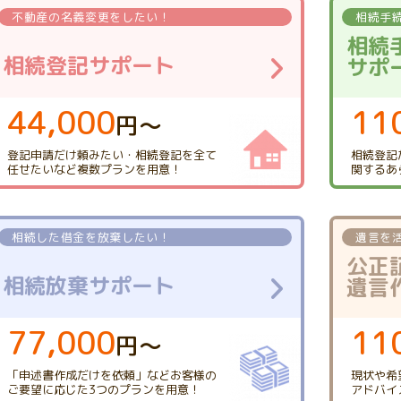
不動産の
名義変更をしたい！
相続手
相続
相続登記サポート
サポ
44,000
11
円〜
登記申請だけ頼みたい・
相続登記を全て
相続登記
任せたい
など複数プランを用意！
関する
あ
相続した借金を
放棄したい！
遺言を
公正
相続放棄サポート
遺言
77,000
11
円〜
「申述書作成だけを依頼」
などお客様の
現状や希
ご要望に応じた
3つのプランを用意！
アドバイ