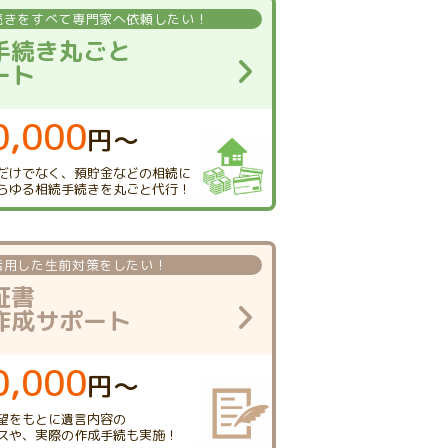
続きを
すべて専門家へ依頼したい！
手続き丸ごと
ート
0,000
円〜
だけでなく、
預貯金などの相続に
らゆる相続手続きを
丸ごと代行！
活用した
生前対策をしたい！
証書
作成サポート
0,000
円〜
望をもとに
遺言内容の
スや、
実際の作成手続も実施！