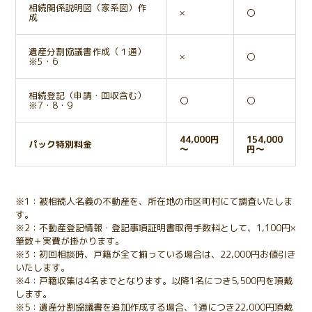
相続関係説明図（家系図）作
×
〇
成
遺産分割協議書作成（１通）
×
〇
※5・6
相続登記（申請・回収含む）
〇
〇
※7・8・9
44,000円
154,
000
パック特別料金
～
円～
※1：被相続人名義の不動産を、所在地の市区町村にて調査いたしま
す。
※2：不動産登記情報・登記事項証明書取得手数料として、1,100円×
筆数＋実費が掛かります。
※3：初回相談時、戸籍が全て揃っている場合は、22,000円お値引き
いたします。
※4：戸籍収集は4名までとなります。以降1名につき5,500円を頂戴
します。
※5：遺産分割協議書を追加作成する場合、1通につき22,000円頂戴