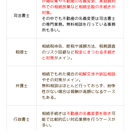
戸籍収集や不動産の名義変更、家庭裁判
所での相続放棄など相続全般の手続きが
対象。
司法書士
その中でも不動産の名義変更は司法書士
の専門業務。
無料相談を行っている事務
所も多い。
相続税申告、節税や減額方法、税務調査
税理士
のリスク回避など
税金にまつわる手続き
と対策
がメイン。
相続でもめた場合の
和解交渉や訴訟相談
やその対策がメイン。
弁護士
無料相談はほとんど行っておらず、紛争
性がない場合は報酬が高額になるケース
もある。
相続手続きは
不動産の名義変更を除き
可
行政書士
能で比較的広い対応業務を行うケースが
多い。