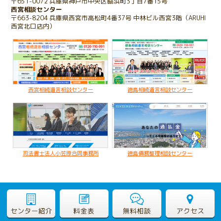
〒651-0072 兵庫県神戸市中央区脇浜町3丁目7番15号
存在を知らない相続人が発覚したケース
西宮相談センター
〒663-8204 兵庫県西宮市高松町4番37号 中林ビル西宮3階（ARUHI
西宮北口店内）
2022.03.16
子のいない夫婦が配偶者のみに財産を残すケース
2020.02.19
亡くなった父名義の不動産が不明なケース
西宮相続遺言相談センター
徳島相続遺言相談センター
司法書士法人小笠原合同事務所
徳島債務整理相談センター