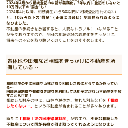
2024年4月から相続登記の申請が義務化。3年以内に登記をしないと
10万円以下の”罰金”も！
2024年4月以降、相続発生から3年以内に相続登記を行わない
と、
10万円以下の”罰金”（正確には過料）が課せられるように
なりました。
不動産の手続きを放置すると、大変なトラブルにつながること
が多々ありますので、今回の相続登記の義務化をきっかけに、
将来への不安を取り除いておくことをおすすめします。
遊休地や田畑など相続をきっかけに不動産を所
有している…
相続財産の中に田畑や山林があり相続した後にどうするか迷ってい
る…
国庫帰属制度や有償引き取りを利用して活用予定がない不動産を手放
すことも可能！
相続した財産の中に、山林や遊休地、荒れた別荘などを
「相続
したくない…」
という不動産が含まれることが多々あります。
新たに
「相続土地の国庫帰属制度」
が始まり、
不要な相続した
不動産について国が有償で引き取ってくれるようになりまし