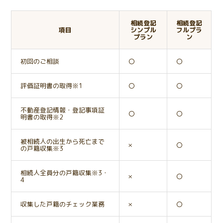
相続登記
相続登記
項目
シンプル
フルプラ
プラン
ン
初回のご相談
〇
〇
評価証明書の取得※1
〇
〇
不動産登記情報・登記事項証
〇
〇
明書の取得※2
被相続人の出生から死亡まで
×
〇
の戸籍収集※3
相続人全員分の戸籍収集※3・
×
〇
4
収集した戸籍のチェック業務
×
〇