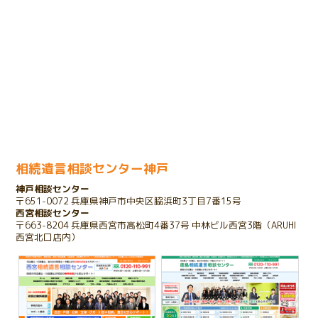
2024.01.31
売却のための相続登記で問題が発生したケース
2023.11.29
余命宣告をされたお客様のケース
2023.11.01
家を相続したいけれど債務があるケース
相続遺言相談センター神戸
神戸相談センター
2023.10.25
〒651-0072 兵庫県神戸市中央区脇浜町3丁目7番15号
存在を知らない相続人が発覚したケース
西宮相談センター
〒663-8204 兵庫県西宮市高松町4番37号 中林ビル西宮3階（ARUHI
西宮北口店内）
2022.03.16
子のいない夫婦が配偶者のみに財産を残すケース
2020.02.19