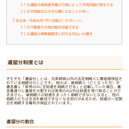
2.1
①遺留分減殺請求権の行使によって共有状態が発生する
2.2
②共有割合は大きな額になることが多い
3
改正後（令和元年7月1日施行）のポイント
3.1
①不動産の共有状態を回避できる
3.2
②遺留分侵害額請求に対する支払いの猶予
遺留分制度とは
そもそも「遺留分」とは、兄弟姉妹以外の法定相続人に最低限保証さ
れている相続分のことです。 例えば、被相続人（亡くなった方）が
遺言書に「長男のAに全財産を相続させる」と記載していた場合、遺
言書通りに遺産を分割すれば長男のA以外は財産を受け取ることがで
きません。 被相続人の財産をまったく相続できないとなると、他の
相続人たちは生活を維持できなくなる恐れがあるため、財産の一定割
合を相続する権利が保証されています。
遺留分の割合