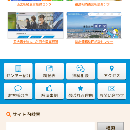
亡くなった父名義の不動産が不明なケース
西宮相続遺言相談センター
徳島相続遺言相談センター
司法書士法人小笠原合同事務所
徳島債務整理相談センター
サイト内検索
検索