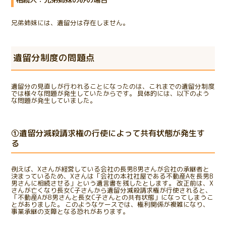
相続人：兄弟姉妹のみの場合
兄弟姉妹には、遺留分は存在しません。
遺留分制度の問題点
遺留分の見直しが行われることになったのは、これまでの遺留分制度
では様々な問題が発生していたからです。 具体的には、以下のよう
な問題が発生していました。
①遺留分減殺請求権の行使によって共有状態が発生す
る
例えば、Xさんが経営している会社の長男B男さんが会社の承継者と
決まっているため、Xさんは「会社の本社社屋である不動産Aを長男B
男さんに相続させる」という遺言書を残したとします。 改正前は、X
さんが亡くなり長女C子さんから遺留分減殺請求権が行使されると、
「不動産AがB男さんと長女C子さんとの共有状態」になってしまうこ
とがありました。 このようなケースでは、権利関係が複雑になり、
事業承継の支障となる恐れがあります。