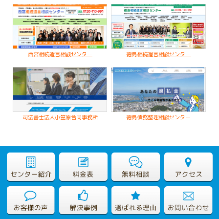
子のいない夫婦が配偶者のみに財産を残すケース
2020.02.19
亡くなった父名義の不動産が不明なケース
西宮相続遺言相談センター
徳島相続遺言相談センター
司法書士法人小笠原合同事務所
徳島債務整理相談センター