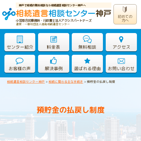
神戸で相続の無料相談なら相続遺言相談センター神戸へ
初めての
方へ
小笠原合同事務所・行政書士法人アクシスパートナーズ
運営：一般社団法人徳島相続遺言センター
相続遺言相談センター神戸
>
相続に関わる主な手続き
>
預貯金の払戻し制度
預貯金の払戻し制度