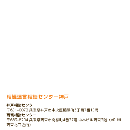
2024.02.14
将来の相続に悩まれるお客様のケース
2024.01.31
売却のための相続登記で問題が発生したケース
2023.11.29
余命宣告をされたお客様のケース
2023.11.01
家を相続したいけれど債務があるケース
相続遺言相談センター神戸
神戸相談センター
2023.10.25
〒651-0072 兵庫県神戸市中央区脇浜町3丁目7番15号
存在を知らない相続人が発覚したケース
西宮相談センター
〒663-8204 兵庫県西宮市高松町4番37号 中林ビル西宮3階（ARUHI
西宮北口店内）
2022.03.16