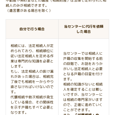
不動産や預貯金などの遺産（相続財産）は法律で定められた相
続人のみが相続できます。
（遺言書がある場合を除く）
当センターに代行を依頼
自分で行う場合
した場合
相続には、法定相続人が定
められており、相続順位に
当センターでは相続人に
従い法定相続人を定める作
戸籍の収集を開始する前
業は専門的な知識を必要と
の段階で、お話をおうか
します。
がいし法定相続人と必要
もし、法定相続人の抜け漏
となる戸籍の目星を付け
れがあった場合は、相続完
ます。
了後でも相続を一からやり
相続の知識がないと相続
直さなければいけないので
人を確定することは難し
す。
いですが、当センターに
代襲相続や数次相続が発生
は相続の専門家がいます
している場合、その関係性
ので、正確に進めていく
を示す戸籍もすべて必要と
ことができます。
なります。
また、
「代襲相続」や