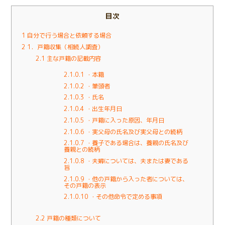
目次
1
自分で行う場合と依頼する場合
2
1．戸籍収集（相続人調査）
2.1
主な戸籍の記載内容
2.1.0.1
・本籍
2.1.0.2
・筆頭者
2.1.0.3
・氏名
2.1.0.4
・出生年月日
2.1.0.5
・戸籍に入った原因、年月日
2.1.0.6
・実父母の氏名及び実父母との続柄
2.1.0.7
・養子である場合は、養親の氏名及び
養親との続柄
2.1.0.8
・夫婦については、夫または妻である
旨
2.1.0.9
・他の戸籍から入った者については、
その戸籍の表示
2.1.0.10
・その他命令で定める事項
2.2
戸籍の種類について