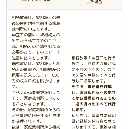
した場合
相続放棄は、被相続人の最
後の住所地を管轄する家庭
裁判所に申立てます。
申立ての前に、被相続人の
出生から死亡までの全戸
籍、相続人の戸籍を揃える
必要があり、その上で、申
述書に記入をします。
相続放棄の申立てを行う
申述書には、被相続人と相
際には、戸籍の収集が必
続人の情報や、相続財産の
要不可欠ですので、まず
概要を記入した上で、800
は必要な戸籍をすべて代
円の収入印紙を貼り付けま
行して収集します。
す。
その後、
申述書を作成
すべての必要書類が揃った
し、家庭裁判所への申立
上で、家庭裁判所に申立て
てから受理されるまでの
ることになります。
一連の流れをすべて代行
その後、家庭裁判所からの
します。
照会事項に回答すると申述
私どもは、豊富な法律知
が受理されます。
識と経験を持ち合わせて
後は、家庭裁判所から相続
おりますので、複雑な相