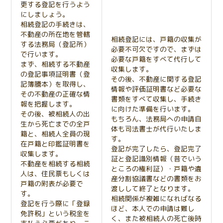
更する登記を行うよう
にしましょう。
相続登記の手続きは、
不動産の所在地を管轄
相続登記には、戸籍の収集が
する法務局（登記所）
必要不可欠ですので、まずは
で行います。
必要な戸籍をすべて代行して
まず、相続する不動産
収集します。
の登記事項証明書（登
その後、不動産に関する登記
記簿謄本）を取得し、
情報や評価証明書など必要な
その不動産の正確な情
書類をすべて収集し、手続き
報を把握します。
に向けた準備を行います。
その後、被相続人の出
もちろん、法務局への申請自
生から死亡までの全戸
体も司法書士が代行いたしま
籍と、相続人全員の現
す。
在戸籍と印鑑証明書を
登記が完了したら、登記完了
収集します。
証と登記識別情報（昔でいう
不動産を相続する相続
ところの権利証）・戸籍や遺
人は、住民票もしくは
産分割協議書などの書類をお
戸籍の附表が必要で
渡しして終了となります。
す。
相続関係が複雑になればなる
登記を行う際に「登録
ほど、本人での申請は難し
免許税」という税金を
く、また被相続人の死亡後時