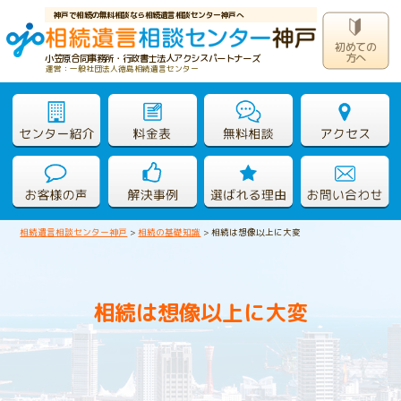
神戸で相続の無料相談なら相続遺言相談センター神戸へ
初めての
方へ
小笠原合同事務所・行政書士法人アクシスパートナーズ
運営：一般社団法人徳島相続遺言センター
相続遺言相談センター神戸
>
相続の基礎知識
>
相続は想像以上に大変
相続は想像以上に大変