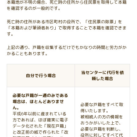
本籍地が不明の場合、死亡時の住所から住民票を取得して本籍
を確認するのが一般的です。
死亡時の住所がある市区町村の役所で、「住民票の除票」を
「本籍および筆頭者あり」で取得することで本籍を確認できま
す。
上記の通り、戸籍を収集するだけでもかなりの時間と労力がか
かることもあります。
当センターに代行を依
自分で行う場合
頼した場合
必要な戸籍が一通のみである
場合は、ほとんどありませ
必要な戸籍をすべて取
ん。
得いたします。
平成6年以前に産まれている
被相続人の方の情報を
方であれば、ほぼ確実に電子
おうかがいした上で、
データ化された「現在戸籍」
必要な戸籍を判断し、
と改正前の紙で作られた「改
役所に対してすべて代