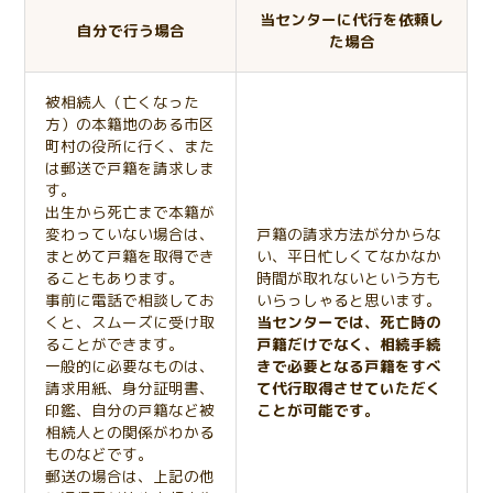
当センターに代行を依頼し
自分で行う場合
た場合
被相続人（亡くなった
方）の本籍地のある市区
町村の役所に行く、また
は郵送で戸籍を請求しま
す。
出生から死亡まで本籍が
変わっていない場合は、
戸籍の請求方法が分からな
まとめて戸籍を取得でき
い、平日忙しくてなかなか
ることもあります。
時間が取れないという方も
事前に電話で相談してお
いらっしゃると思います。
くと、スムーズに受け取
当センターでは、死亡時の
ることができます。
戸籍だけでなく、相続手続
一般的に必要なものは、
きで必要となる戸籍をすべ
請求用紙、身分証明書、
て代行取得させていただく
印鑑、自分の戸籍など被
ことが可能です。
相続人との関係がわかる
ものなどです。
郵送の場合は、上記の他