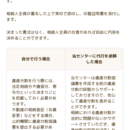
す。
相続人全員が署名した上で実印で捺印し、印鑑証明書を添付し
ます。
決まった書式はなく、相続人全員の合意があれば自由に内容を
決めることができます。
当センターに代行を依頼
自分で行う場合
した場合
当センターは遺産分割協
遺産分割を行う際には、
議書を作成する前の遺産
法定相続分や遺留分、寄
分割の段階からサポート
与分といった決まりごと
しておりますので、安心
を把握しておく必要があ
して遺産分割を進めるこ
ります。
とができます。
不動産の相続登記（名義
相続における遺産分割が
変更）などをする場合、
法的に問題がないかサポ
公的機関に遺産分割協議
ートさせていただき、遺
書を提出する必要があ
産分割の内容が決定した