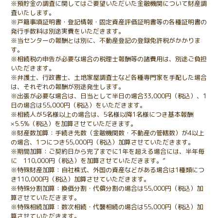
※預貯金の調査に関してはご要望いただいた金融機関について財産調
査いたします。
※戸籍事項証明書・登記情報・固定資産評価証明書等の各種証明書の
発行手数料は別途実費をいただきます。
※当センターの報酬とは別に、不動産登記の登録免許税がかかりま
す。
※相続税の申告が必要な場合の税理士報酬等の諸費用は、別途ご負担
いただきます。
※弁護士、行政書士、土地家屋調査士など各種専門家を手配した場合
は、それぞれの報酬が別途発生します。
※出張が必要な場合は、日当として半日の場合33,000円（税込）、1
日の場合は55,000円（税込）をいただきます。
※相続人が5名様以上の場合は、5名様以降1名様につき基本報酬
×5.5%（税込）を加算させていただきます。
※財産数加算：手続き先数（金融機関数・不動産の管轄数）が4以上
の場合、1つにつき55,000円（税込）加算させていただきます。
※期間加算：ご契約日から完了までに1年を超える場合には、半年毎
に 110,000円（税込）を加算させていただきます。”
※特殊財産加算：自社株式、外国の資産などがある場合は1種類につ
き110,000円（税込）加算させていただきます。
※特殊分割加算：換価分割・代償分割の場合は55,000円（税込）加
算させていただきます。
※特殊相続加算：数次相続・代襲相続の場合は55,000円（税込）加
算させていただきます。