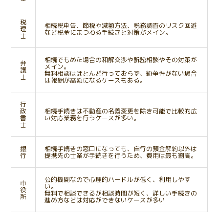
税
相続税申告、節税や減額方法、税務調査のリスク回避
理
など税金にまつわる手続きと対策がメイン。
士
相続でもめた場合の和解交渉や訴訟相談やその対策が
弁
メイン。
護
無料相談はほとんど行っておらず、紛争性がない場合
士
は報酬が高額になるケースもある。
行
政
相続手続きは不動産の名義変更を除き可能で比較的広
書
い対応業務を行うケースが多い。
士
銀
相続手続きの窓口になっても、自行の預金解約以外は
行
提携先の士業が手続きを行うため、費用は最も割高。
公的機関なので心理的ハードルが低く、利用しやす
市
い。
役
無料で相談できるが相談時間が短く、詳しい手続きの
所
進め方などは対応ができないケースが多い