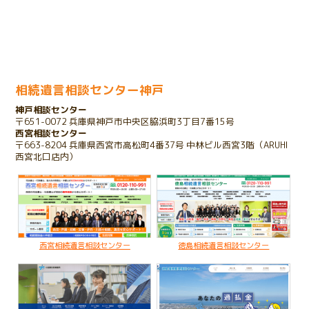
余命宣告をされたお客様のケース
2023.11.01
家を相続したいけれど債務があるケース
相続遺言相談センター神戸
神戸相談センター
2023.10.25
〒651-0072 兵庫県神戸市中央区脇浜町3丁目7番15号
存在を知らない相続人が発覚したケース
西宮相談センター
〒663-8204 兵庫県西宮市高松町4番37号 中林ビル西宮3階（ARUHI
西宮北口店内）
2022.03.16
子のいない夫婦が配偶者のみに財産を残すケース
2020.02.19
亡くなった父名義の不動産が不明なケース
西宮相続遺言相談センター
徳島相続遺言相談センター