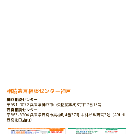
将来の相続に悩まれるお客様のケース
2024.01.31
売却のための相続登記で問題が発生したケース
2023.11.29
余命宣告をされたお客様のケース
2023.11.01
家を相続したいけれど債務があるケース
相続遺言相談センター神戸
神戸相談センター
2023.10.25
〒651-0072 兵庫県神戸市中央区脇浜町3丁目7番15号
存在を知らない相続人が発覚したケース
西宮相談センター
〒663-8204 兵庫県西宮市高松町4番37号 中林ビル西宮3階（ARUHI
西宮北口店内）
2022.03.16
子のいない夫婦が配偶者のみに財産を残すケース