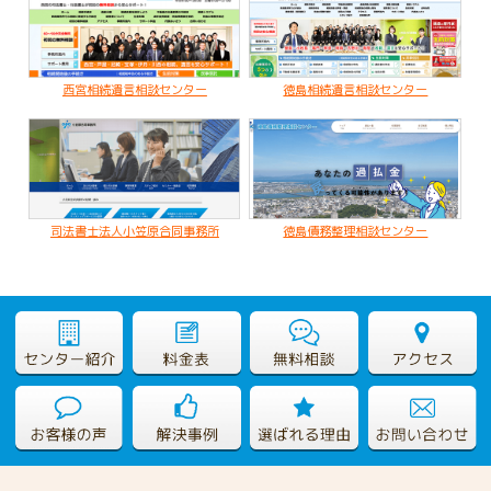
2020.02.19
亡くなった父名義の不動産が不明なケース
西宮相続遺言相談センター
徳島相続遺言相談センター
司法書士法人小笠原合同事務所
徳島債務整理相談センター