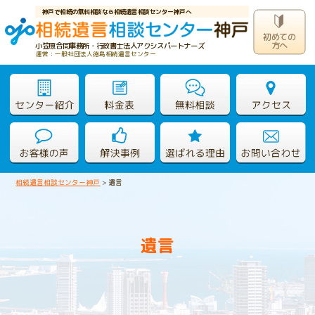
神戸で相続の無料相談なら相続遺言相談センター神戸へ
初めての
方へ
小笠原合同事務所・行政書士法人アクシスパートナーズ
運営：一般社団法人徳島相続遺言センター
相続遺言相談センター神戸
>
遺言
遺言