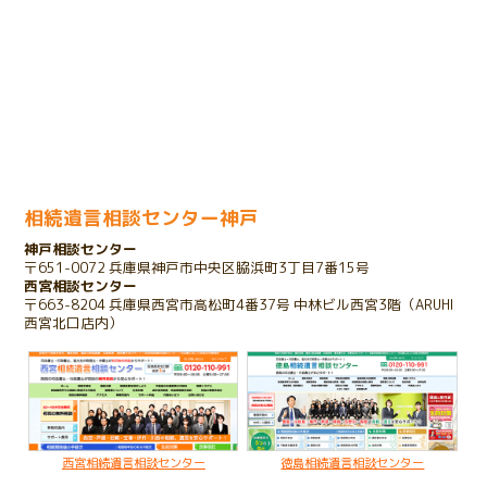
売却のための相続登記で問題が発生したケース
2023.11.29
余命宣告をされたお客様のケース
2023.11.01
家を相続したいけれど債務があるケース
相続遺言相談センター神戸
神戸相談センター
2023.10.25
〒651-0072 兵庫県神戸市中央区脇浜町3丁目7番15号
存在を知らない相続人が発覚したケース
西宮相談センター
〒663-8204 兵庫県西宮市高松町4番37号 中林ビル西宮3階（ARUHI
西宮北口店内）
2022.03.16
子のいない夫婦が配偶者のみに財産を残すケース
2020.02.19
亡くなった父名義の不動産が不明なケース
西宮相続遺言相談センター
徳島相続遺言相談センター