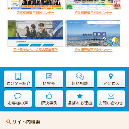
2020.02.19
亡くなった父名義の不動産が不明なケース
西宮相続遺言相談センター
徳島相続遺言相談センター
司法書士法人小笠原合同事務所
徳島債務整理相談センター
サイト内検索