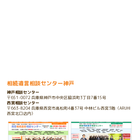
2024.01.31
売却のための相続登記で問題が発生したケース
2023.11.29
余命宣告をされたお客様のケース
2023.11.01
家を相続したいけれど債務があるケース
相続遺言相談センター神戸
神戸相談センター
2023.10.25
〒651-0072 兵庫県神戸市中央区脇浜町3丁目7番15号
存在を知らない相続人が発覚したケース
西宮相談センター
〒663-8204 兵庫県西宮市高松町4番37号 中林ビル西宮3階（ARUHI
西宮北口店内）
2022.03.16
子のいない夫婦が配偶者のみに財産を残すケース