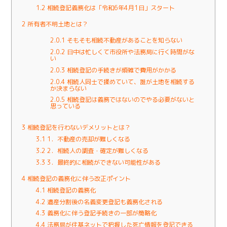
1.2
相続登記義務化は「令和6年4月1日」スタート
2
所有者不明土地とは？
2.0.1
そもそも相続不動産があることを知らない
2.0.2
日中は忙しくて市役所や法務局に行く時間がな
い
2.0.3
相続登記の手続きが煩雑で費用がかかる
2.0.4
相続人同士で揉めていて、誰が土地を相続する
か決まらない
2.0.5
相続登記は義務ではないのでやる必要がないと
思っている
3
相続登記を行わないデメリットとは？
3.1
1．不動産の売却が難しくなる
3.2
2．相続人の調査・確定が難しくなる
3.3
3．最終的に相続ができない可能性がある
4
相続登記の義務化に伴う改正ポイント
4.1
相続登記の義務化
4.2
遺産分割後の名義変更登記も義務化される
4.3
義務化に伴う登記手続きの一部が簡略化
4.4
法務局が住基ネットで把握した死亡情報を登記できる