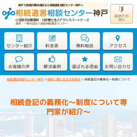
神戸で相続の無料相談なら相続遺言相談センター神戸へ
初めての
方へ
小笠原合同事務所・行政書士法人アクシスパートナーズ
運営：一般社団法人徳島相続遺言センター
相続遺言相談センター神戸
>
相続に関わる主な手続き
>
相続登記の義務化～制度について専門
相続登記の義務化～制度について専
門家が紹介～