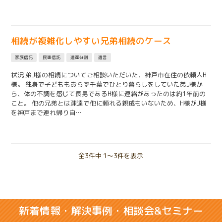
相続が複雑化しやすい兄弟相続のケース
家族信託
民事信託
遺産分割
遺言
状況 弟J様の相続についてご相談いただいた、神戸市在住の依頼人H
様。 独身で子どももおらず千葉でひとり暮らしをしていた弟J様か
ら、体の不調を感じて長男であるH様に連絡があったのは約1年前の
こと。 他の兄弟とは疎遠で他に頼れる親戚もいないため、H様がJ様
を神戸まで連れ帰り自…
全3件中 1〜3件を表示
新着情報・解決事例・相談会&セミナー