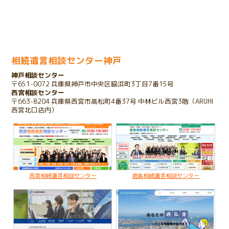
余命宣告をされたお客様のケース
2023.11.01
家を相続したいけれど債務があるケース
相続遺言相談センター神戸
神戸相談センター
2023.10.25
〒651-0072 兵庫県神戸市中央区脇浜町3丁目7番15号
存在を知らない相続人が発覚したケース
西宮相談センター
〒663-8204 兵庫県西宮市高松町4番37号 中林ビル西宮3階（ARUHI
西宮北口店内）
2022.03.16
子のいない夫婦が配偶者のみに財産を残すケース
2020.02.19
亡くなった父名義の不動産が不明なケース
西宮相続遺言相談センター
徳島相続遺言相談センター