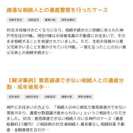
疎遠な相続人との遺産整理を行ったケース
相続手続き
相続登記
遺産分割
預貯金解約
状況 お母様がお亡くなりになり、相続手続きのご依頼に来られた神
戸市在住のM様。 現在M様はお母様名義の不動産にお住まいで、その
まま相続することを希望されていました。 ただ、生前お母様から異
父兄弟がいることを聞かされていたM様。 一度も会ったことのない異
父兄弟との相続手続きに…
【解決事例】意思疎通できない相続人との遺産分
割・成年後見手…
成年後見
相続手続き
相続登記
遺産分割
預貯金解約
神戸にお住まいの方より、「相続人の中に病気で意思疎通ができない
家族がおり、遺産分割協議が進められない」というご相談をいただき
ました。 状況：意思疎通できない相続人がいる神戸のケース（遺産
総額約2.5億円） ご相談時の状況 被相続人 遺言書なし 相続財産 不動
産・金融資産を合わせ…