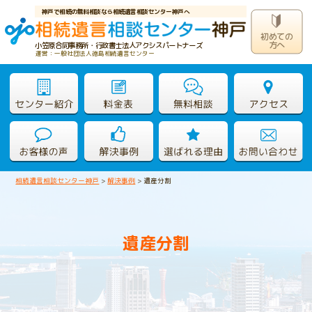
神戸で相続の無料相談なら相続遺言相談センター神戸へ
初めての
方へ
小笠原合同事務所・行政書士法人アクシスパートナーズ
運営：一般社団法人徳島相続遺言センター
相続遺言相談センター神戸
>
解決事例
>
遺産分割
遺産分割