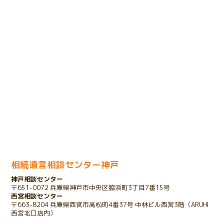
2024.02.14
将来の相続に悩まれるお客様のケース
2024.01.31
売却のための相続登記で問題が発生したケース
2023.11.29
余命宣告をされたお客様のケース
2023.11.01
家を相続したいけれど債務があるケース
相続遺言相談センター神戸
神戸相談センター
2023.10.25
〒651-0072 兵庫県神戸市中央区脇浜町3丁目7番15号
存在を知らない相続人が発覚したケース
西宮相談センター
〒663-8204 兵庫県西宮市高松町4番37号 中林ビル西宮3階（ARUHI
西宮北口店内）
2022.03.16