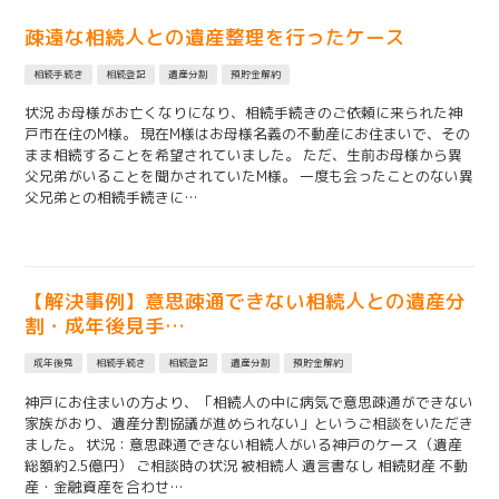
疎遠な相続人との遺産整理を行ったケース
相続手続き
相続登記
遺産分割
預貯金解約
状況 お母様がお亡くなりになり、相続手続きのご依頼に来られた神
戸市在住のM様。 現在M様はお母様名義の不動産にお住まいで、その
まま相続することを希望されていました。 ただ、生前お母様から異
父兄弟がいることを聞かされていたM様。 一度も会ったことのない異
父兄弟との相続手続きに…
【解決事例】意思疎通できない相続人との遺産分
割・成年後見手…
成年後見
相続手続き
相続登記
遺産分割
預貯金解約
神戸にお住まいの方より、「相続人の中に病気で意思疎通ができない
家族がおり、遺産分割協議が進められない」というご相談をいただき
ました。 状況：意思疎通できない相続人がいる神戸のケース（遺産
総額約2.5億円） ご相談時の状況 被相続人 遺言書なし 相続財産 不動
産・金融資産を合わせ…