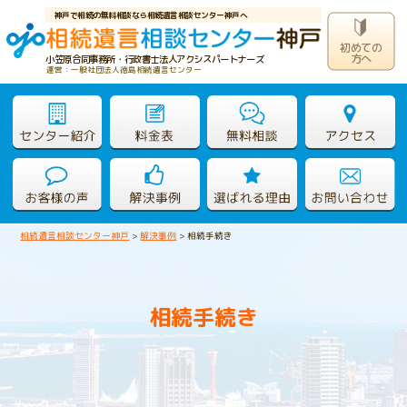
神戸で相続の無料相談なら相続遺言相談センター神戸へ
初めての
方へ
小笠原合同事務所・行政書士法人アクシスパートナーズ
運営：一般社団法人徳島相続遺言センター
相続遺言相談センター神戸
>
解決事例
>
相続手続き
相続手続き