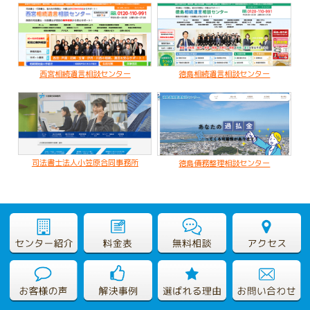
子のいない夫婦が配偶者のみに財産を残すケース
2020.02.19
亡くなった父名義の不動産が不明なケース
西宮相続遺言相談センター
徳島相続遺言相談センター
司法書士法人小笠原合同事務所
徳島債務整理相談センター