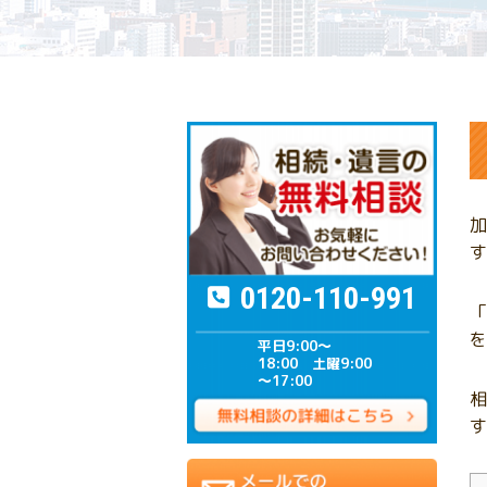
加
す
0120-110-991
「
を
平日9:00～
18:00 土曜9:00
～17:00
相
す