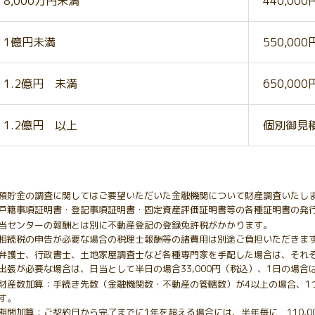
8,000万円未満
440,00
1億円未満
550,00
1.2億円 未満
650,00
1.2億円 以上
個別御見
預貯金の調査に関してはご要望いただいた金融機関について財産調査いたし
戸籍事項証明書・登記事項証明書・固定資産評価証明書等の各種証明書の発
当センターの報酬とは別に不動産登記の登録免許税がかかります。
相続税の申告が必要な場合の税理士報酬等の諸費用は別途ご負担いただきま
弁護士、行政書士、土地家屋調査士など各種専門家を手配した場合は、それ
出張が必要な場合は、日当として半日の場合33,000円（税込）、1日の場合は
財産数加算：手続き先数（金融機関数・不動産の管轄数）が4以上の場合、1つ
す。
期間加算：ご契約日から完了までに1年を超える場合には、半年毎に 110,