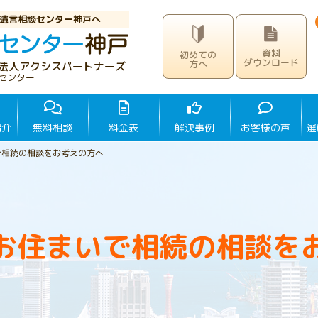
遺言相談センター神戸へ
資料
初めての
ダウンロード
方へ
法人アクシスパートナーズ
センター
紹介
無料相談
料金表
解決事例
お客様の声
選
で相続の相談をお考えの方へ
お住まいで相続の相談を