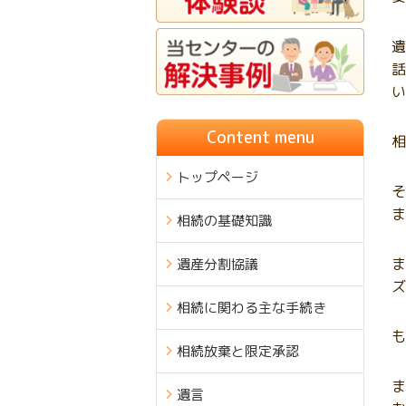
遺
話
い
Content menu
相
トップページ
そ
ま
相続の基礎知識
ま
遺産分割協議
ズ
相続に関わる主な手続き
も
相続放棄と限定承認
ま
遺言