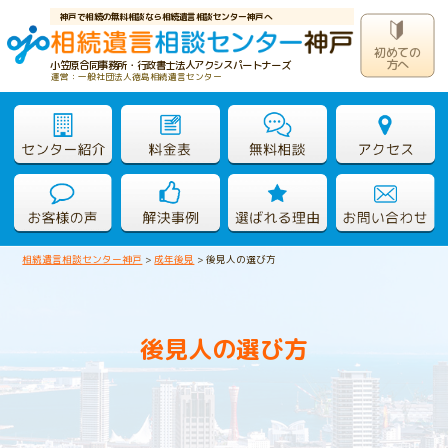
神戸で相続の無料相談なら相続遺言相談センター神戸へ
初めての
方へ
小笠原合同事務所・行政書士法人アクシスパートナーズ
運営：一般社団法人徳島相続遺言センター
相続遺言相談センター神戸
>
成年後見
>
後見人の選び方
後見人の選び方