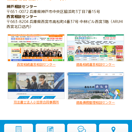
神戸相談センター
2023.10.25
〒651-0072 兵庫県神戸市中央区脇浜町3丁目7番15号
存在を知らない相続人が発覚したケース
西宮相談センター
〒663-8204 兵庫県西宮市高松町4番37号 中林ビル西宮3階（ARUHI
西宮北口店内）
2022.03.16
子のいない夫婦が配偶者のみに財産を残すケース
2020.02.19
亡くなった父名義の不動産が不明なケース
西宮相続遺言相談センター
徳島相続遺言相談センター
司法書士法人小笠原合同事務所
徳島債務整理相談センター