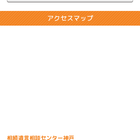
2024.02.28
アクセスマップ
相続人同士の折り合いが悪いケース
2024.02.14
将来の相続に悩まれるお客様のケース
2024.01.31
売却のための相続登記で問題が発生したケース
2023.11.29
余命宣告をされたお客様のケース
2023.11.01
家を相続したいけれど債務があるケース
相続遺言相談センター神戸