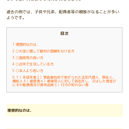
過去の例では、子供や兄弟、配偶者等の親族がなることが多い
ようです。
目次
1
理想的なのは、
2
○お金に関して絶対の信頼をおける方
3
○面倒見の良い方
4
○近所で生活している方
5
○本人より若い方
6
１）未成年者２）家庭裁判所で免ぜられた法定代理人、保佐人、
補助人３）破産者４）被後見人に対して訴訟をし、又はした者並び
にその配偶者及び直系血族５）行方の知れない者
理想的なのは、