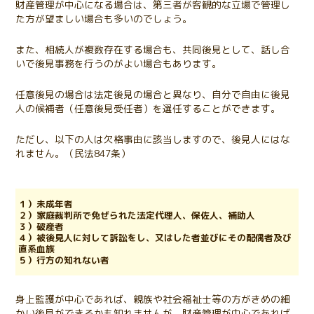
財産管理が中心になる場合は、第三者が客観的な立場で管理し
た方が望ましい場合も多いのでしょう。
また、相続人が複数存在する場合も、共同後見として、話し合
いで後見事務を行うのがよい場合もあります。
任意後見の場合は法定後見の場合と異なり、自分で自由に後見
人の候補者（任意後見受任者）を選任することができます。
ただし、以下の人は欠格事由に該当しますので、後見人にはな
れません。（民法847条）
１）未成年者
２）家庭裁判所で免ぜられた法定代理人、保佐人、補助人
３）破産者
４）被後見人に対して訴訟をし、又はした者並びにその配偶者及び
直系血族
５）行方の知れない者
身上監護が中心であれば、親族や社会福祉士等の方がきめの細
かい後見ができるかも知れませんが、財産管理が中心であれば