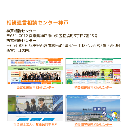
2023.11.01
家を相続したいけれど債務があるケース
相続遺言相談センター神戸
神戸相談センター
2023.10.25
〒651-0072 兵庫県神戸市中央区脇浜町3丁目7番15号
存在を知らない相続人が発覚したケース
西宮相談センター
〒663-8204 兵庫県西宮市高松町4番37号 中林ビル西宮3階（ARUHI
西宮北口店内）
2022.03.16
子のいない夫婦が配偶者のみに財産を残すケース
2020.02.19
亡くなった父名義の不動産が不明なケース
西宮相続遺言相談センター
徳島相続遺言相談センター
司法書士法人小笠原合同事務所
徳島債務整理相談センター