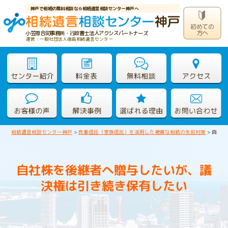
神戸で相続の無料相談なら相続遺言相談センター神戸へ
初めての
方へ
小笠原合同事務所・行政書士法人アクシスパートナーズ
運営：一般社団法人徳島相続遺言センター
相続遺言相談センター神戸
>
民事信託（家族信託）を活用した複雑な相続の生前対策
>
自社株
自社株を後継者へ贈与したいが、議
決権は引き続き保有したい