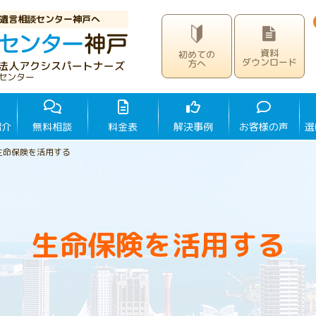
遺言相談センター神戸へ
資料
初めての
ダウンロード
方へ
法人アクシスパートナーズ
センター
紹介
無料相談
料金表
解決事例
お客様の声
選
生命保険を活用する
生命保険を活用する