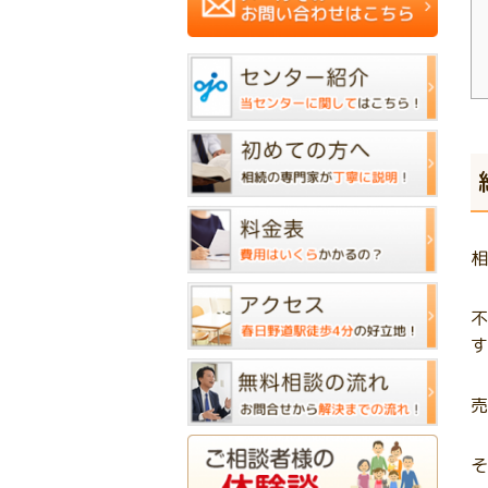
相
不
す
売
そ