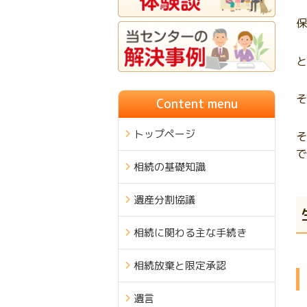
保
と
そ
Content menu
トップページ
そ
で
相続の基礎知識
遺産分割協議
相続に関わる主な手続き
相続放棄と限定承認
遺言