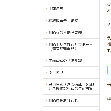
契
生前贈与
相
相続税申告・納税
そ
相続時の不動産問題
例
相
相続手続き丸ごとサポート
（遺産整理業務）
れ
生前準備の基礎知識
成年後見
民事信託（家族信託）を活用
保
した複雑な相続の生前対策
銀
相続対策あれこれ