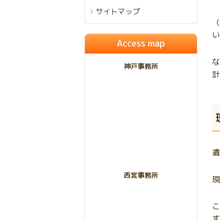
サイトマップ
（
い
Access map
な
神戸事務所
計
遺
西宮事務所
現
こ
す