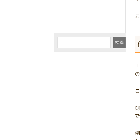
こ
検索
「
の
こ
財
で
例