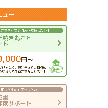
ニュー
続きを
すべて専門家へ依頼したい！
手続き丸ごと
ート
0,000
円〜
だけでなく、
預貯金などの相続に
らゆる相続手続きを
丸ごと代行！
活用した
生前対策をしたい！
証書
作成サポート