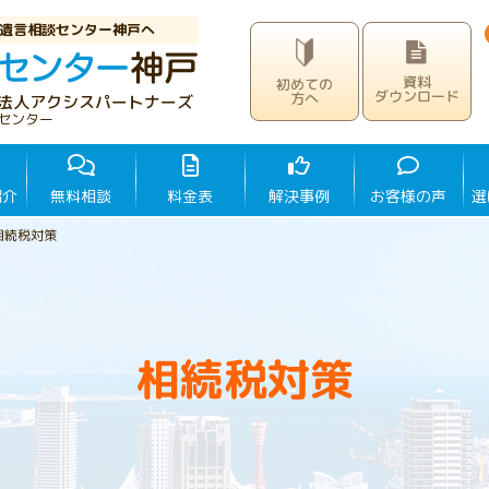
遺言相談センター神戸へ
資料
初めての
ダウンロード
方へ
法人アクシスパートナーズ
センター
紹介
無料相談
料金表
解決事例
お客様の声
選
相続税対策
相続税対策