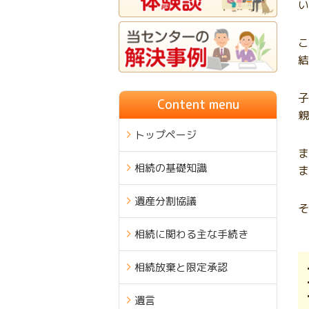
い
こ
結
子
Content menu
親
トップページ
ま
相続の基礎知識
ま
遺産分割協議
そ
相続に関わる主な手続き
相続放棄と限定承認
遺言