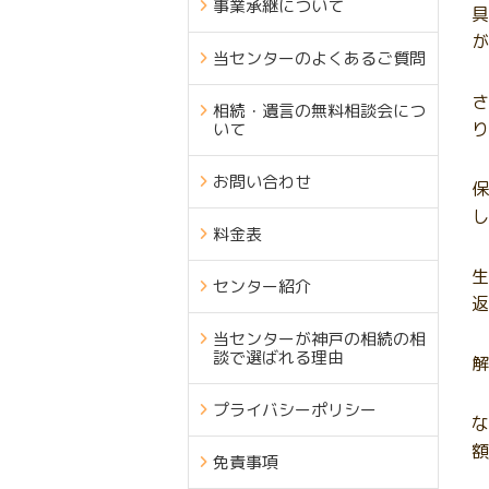
事業承継について
具
が
当センターのよくあるご質問
さ
相続・遺言の無料相談会につ
り
いて
お問い合わせ
保
し
料金表
生
センター紹介
返
当センターが神戸の相続の相
談で選ばれる理由
解
プライバシーポリシー
な
額
免責事項