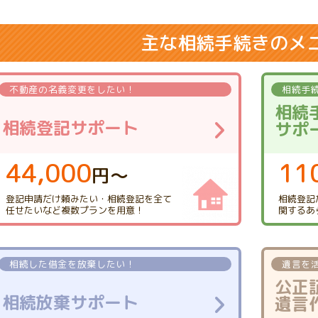
主な相続手続きのメ
不動産の
名義変更をしたい！
相続手
相続
相続登記サポート
サポ
44,000
11
円〜
登記申請だけ頼みたい・
相続登記を全て
相続登記
任せたい
など複数プランを用意！
関する
あ
相続した借金を
放棄したい！
遺言を
公正
相続放棄サポート
遺言