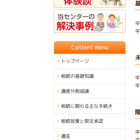
平
平
Content menu
トップページ
相続の基礎知識
平
平
遺産分割協議
相続に関わる主な手続き
相続放棄と限定承認
平
遺言