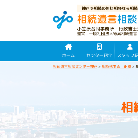
神戸で相続の無料相談なら相続
小笠原合同事務所・行政書士
運営：一般社団法人徳島相続遺言
ホーム
センター紹介
スタッフ
相続遺言相談センター神戸
>
相続税申告・納税
>
相