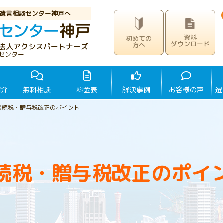
遺言相談センター神戸へ
資料
初めての
ダウンロード
方へ
法人アクシスパートナーズ
センター
紹介
無料相談
料金表
解決事例
お客様の声
選
相続税・贈与税改正のポイント
続税・贈与税改正のポイ